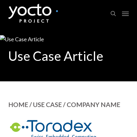
Skip
Menu
to
search
main
content
Use Case Article
HOME / USE CASE / COMPANY NAME