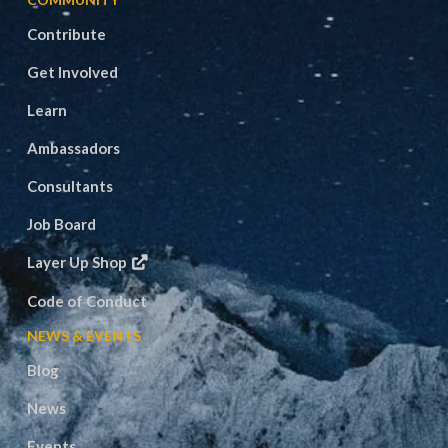
Contribute
Get Involved
Learn
Ambassadors
Consultants
Job Board
Layer Up Shop
Code of Conduct
NEWS & EVENTS
Blog
News
Events